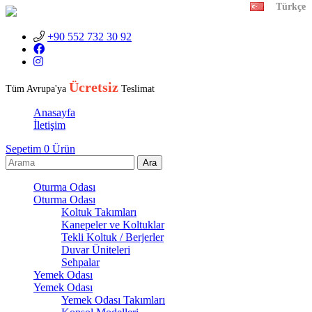
Türkçe
+90 552 732 30 92
Ücretsiz
Tüm Avrupa'ya
Teslimat
Anasayfa
İletişim
Sepetim
0
Ürün
Oturma Odası
Oturma Odası
Koltuk Takımları
Kanepeler ve Koltuklar
Tekli Koltuk / Berjerler
Duvar Üniteleri
Sehpalar
Yemek Odası
Yemek Odası
Yemek Odası Takımları