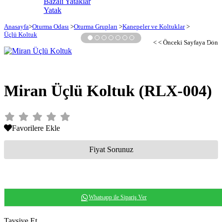
Bazalı Yataklar
Yatak
Anasayfa
>
Oturma Odası
>
Oturma Grupları
>
Kanepeler ve Koltuklar
>
Üçlü Koltuk
›
< < Önceki Sayfaya Dön
Miran Üçlü Koltuk
(RLX-004)
Favorilere Ekle
Fiyat Sorunuz
Whatsapp ile Sipariş Ver
Tavsiye Et