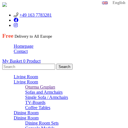
English
+49 163 7783281
Free
Delivery to
All Europe
Homepage
Contact
My Basket
0
Product
Living Room
Living Room
Oturma Grupları
Sofas and Armchairs
Single Sofa / Armchairs
TV-Boards
Coffee Tables
Dining Room
Dining Room
Dining Room Sets