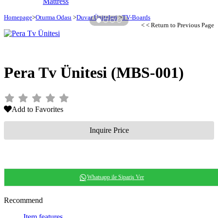
Mattress
Homepage
>
Oturma Odası
>
Duvar Üniteleri
>
TV-Boards
›
< < Return to Previous Page
Pera Tv Ünitesi
(MBS-001)
Add to Favorites
Inquire Price
Whatsapp ile Sipariş Ver
Recommend
Item features