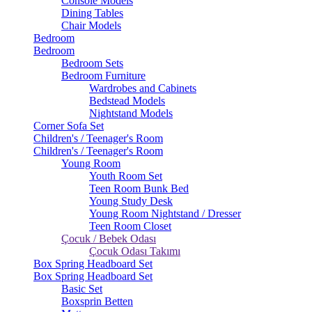
Console Models
Dining Tables
Chair Models
Bedroom
Bedroom
Bedroom Sets
Bedroom Furniture
Wardrobes and Cabinets
Bedstead Models
Nightstand Models
Corner Sofa Set
Children's / Teenager's Room
Children's / Teenager's Room
Young Room
Youth Room Set
Teen Room Bunk Bed
Young Study Desk
Young Room Nightstand / Dresser
Teen Room Closet
Çocuk / Bebek Odası
Çocuk Odası Takımı
Box Spring Headboard Set
Box Spring Headboard Set
Basic Set
Boxsprin Betten