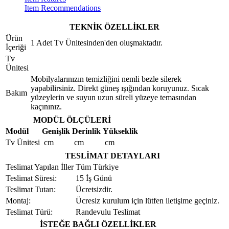
Item Recommendations
TEKNİK ÖZELLİKLER
Ürün
1 Adet Tv Ünitesinden'den oluşmaktadır.
İçeriği
Tv
Ünitesi
Mobilyalarınızın temizliğini nemli bezle silerek
yapabilirsiniz. Direkt güneş ışığından koruyunuz. Sıcak
Bakım
yüzeylerin ve suyun uzun süreli yüzeye temasından
kaçınınız.
MODÜL ÖLÇÜLERİ
Modül
Genişlik
Derinlik
Yükseklik
Tv Ünitesi
cm
cm
cm
TESLİMAT DETAYLARI
Teslimat Yapılan İller
Tüm Türkiye
Teslimat Süresi:
15 İş Günü
Teslimat Tutarı:
Ücretsizdir.
Montaj:
Ücresiz kurulum için lütfen iletişime geçiniz.
Teslimat Türü:
Randevulu Teslimat
İSTEĞE BAĞLI ÖZELLİKLER